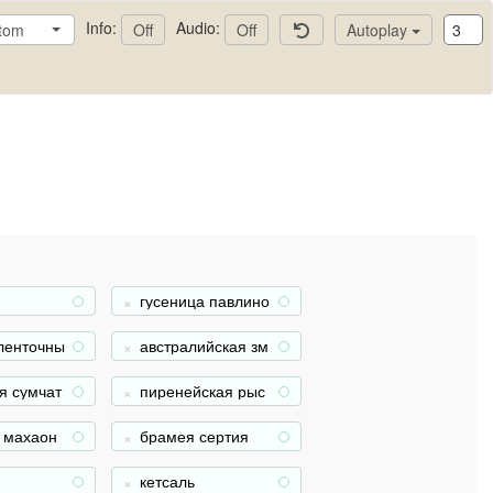
Info:
Audio:
tom
Off
Off
Autoplay
гусеница павлино
+
+
глазки геркулес
 ленточны
австралийская зм
+
+
еиношеяя черепа
ха
я сумчат
пиренейская рыс
+
+
а
ь
 махаон
брамея сертия
+
+
кетсаль
+
+