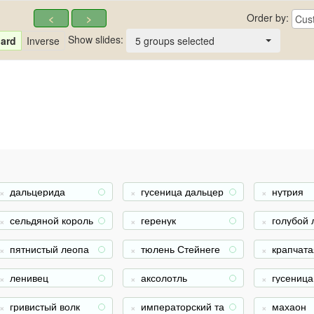
Order by:
<
>
Cus
Show slides:
ard
Inverse
5 groups selected
дальцерида
гусеница дальцер
нутрия
+
+
иды
сельдяной король
геренук
голубой
+
+
й угорь
пятнистый леопа
тюлень Стейнеге
крапчата
+
+
рдовый эублефар
ра (антур)
ая куниц
ленивец
аксолотль
гусеница
+
+
а
гривистый волк
императорский та
махаон
+
+