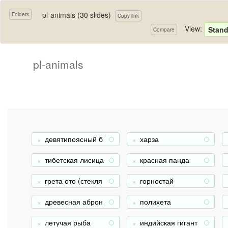
pl-animals (30 slides)
Folders
Copy link
View:
Stand
Compare
pl-animals
девятипоясный б
харза
+
+
роненосец
тибетская лисица
красная панда
+
+
грета ото (стекля
горностай
+
+
нная бабочка)
древесная аброн
полихета
+
+
ия
летучая рыба
индийская гигант
+
+