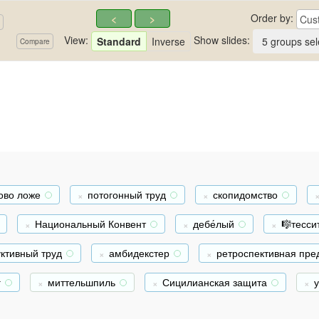
Order by:
<
>
Cus
View:
Show slides:
Standard
Inverse
5 groups sel
Compare
ово ложе
потогонный труд
скопидомство
+
+
+
Национальный Конвент
дебе́лый
🎼тесси
+
+
ктивный труд
амбидекстер
ретроспективная пре
+
+
г
миттельшпиль
Сицилианская защита
+
+
+