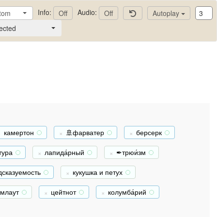
Info:
Audio:
tom
Off
Off
Autoplay
ected
камертон
🚢фарватер
берсерк
+
+
+
тура
лапида́рный
✒трюи́зм
+
+
+
дсказуемость
кукушка и петух
+
+
умлаут
цейтнот
колумба́рий
+
+
+