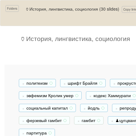
🏺История, лингвистика, социология (30 slides)
Folders
Copy link
🏺История, лингвистика, социология
политеизм
шрифт Брайля
прокруст
+
+
эвфемизм Кролик умер
кодекс Хаммурапи
+
+
социальный капитал
йодль
репроду
+
+
ферзевый гамбит
гамбит
♟цугцван
+
+
партитура
+