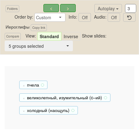
<
>
Autoplay
Folders
Order by:
Info:
Audio:
Custom
Off
Off
Иероглифы
Copy link
View:
Show slides:
Standard
Inverse
Compare
Иероглифы
5 groups selected
пчела
+
великолепный, изумительный (c–ий)
+
холодный (наощупь)
+