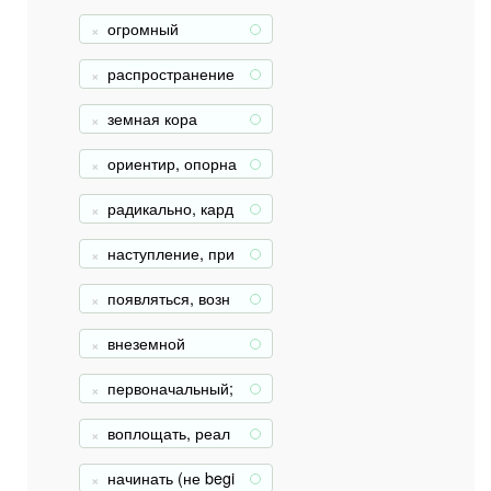
сточник
огромный
+
распространение
+
земная кора
+
ориентир, опорна
+
я отметка
радикально, кард
+
инально
наступление, при
+
ход
появляться, возн
+
икать (не appear)
внеземной
+
первоначальный;
+
первобытный
воплощать, реал
+
изовать
начинать (не begi
+