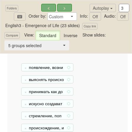
<
>
Autoplay
Folders
Order by:
Info:
Audio:
Custom
Off
Off
English3 - Emergence of Life (23 slides)
Copy link
View:
Show slides:
Standard
Inverse
English3 - Emergence of Life
Compare
5 groups selected
появление, возни
+
кновение
выяснять происхо
+
ждение
принимать как до
+
лжное, считать са
мо собой разуме
искусно создават
+
ющимся
ь
стремление, поп
+
ытка
происхождение, и
+