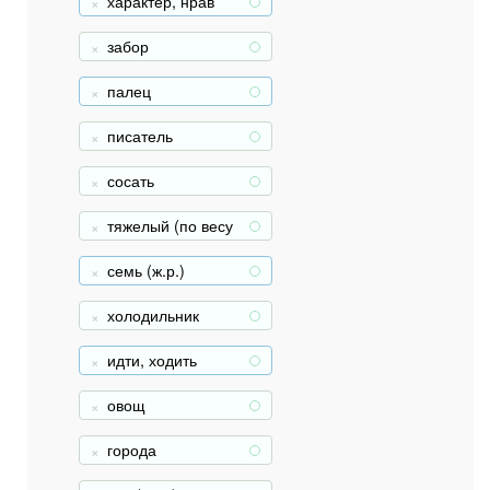
характер, нрав
+
забор
+
палец
+
писатель
+
сосать
+
тяжелый (по весу
+
)
семь (ж.р.)
+
холодильник
+
идти, ходить
+
овощ
+
города
+