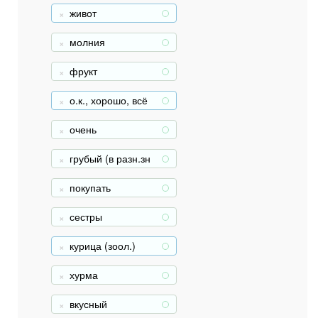
живот
+
молния
+
фрукт
+
о.к., хорошо, всё
+
в порядке
очень
+
грубый (в разн.зн
+
ач.)
покупать
+
сестры
+
курица (зоол.)
+
хурма
+
вкусный
+