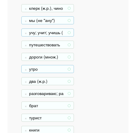
ид искусства)
клерк (ж.р.), чино
+
вница
мы (не "ану")
+
учу; учит; учишь (
+
жен.)
путешествовать
+
дороги (множ.)
+
утро
+
два (ж.р.)
+
разговариваю; ра
+
зговаривает; разг
овариваешь (муж.
брат
+
)
турист
+
книги
+