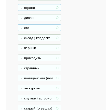
страна
+
диван
+
сто
+
склад ; кладовка
+
черный
+
приходить
+
странный
+
полицейский (пол
+
исмен)
экскурсия
+
спутник (астроно
+
м.)
старый (о вещах)
+