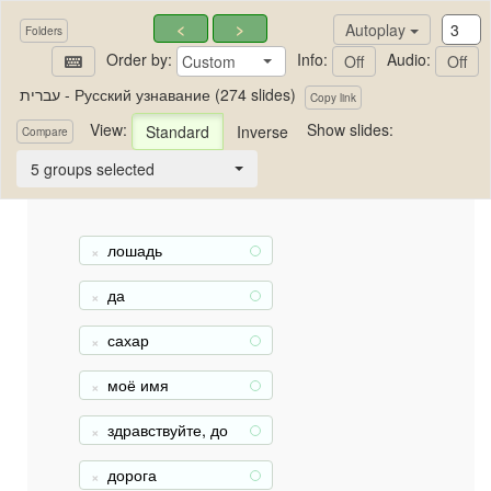
<
>
Autoplay
Folders
Order by:
Info:
Audio:
Custom
Off
Off
עברית - Русский узнавание (274 slides)
Copy link
View:
Show slides:
Standard
Inverse
עברית - Русский узнавание
Compare
5 groups selected
лошадь
+
да
+
сахар
+
моё имя
+
здравствуйте, до
+
свидания
дорога
+