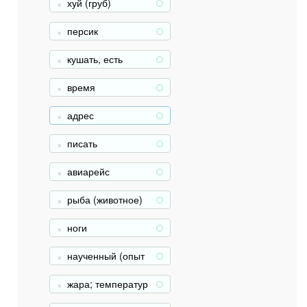
хуй (груб)
+
персик
+
кушать, есть
+
время
+
адрес
+
писать
+
авиарейс
+
рыба (животное)
+
ноги
+
наученный (опыт
+
ом, страданиями)
жара; температур
+
а при болезни