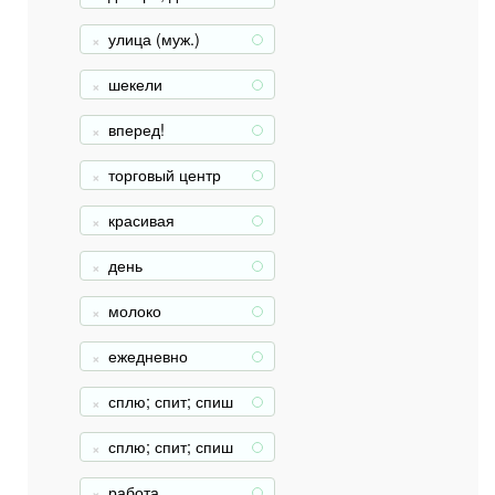
улица (муж.)
+
шекели
+
вперед!
+
торговый центр
+
красивая
+
день
+
молоко
+
ежедневно
+
сплю; спит; спиш
+
ь (муж.)
сплю; спит; спиш
+
ь (жен.)
работа
+