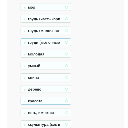
мэр
+
грудь (часть корп
+
уса тела)
грудь (молочная
+
железа)
груди (молочные
+
железы)
молодая
+
умный
+
спина
+
дерево
+
красота
+
есть, имеется
+
скульптура (как в
+