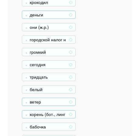
крокодил
+
деньги
+
они (ж.р.)
+
городской налог н
+
а недвижимость
громкий
+
сегодня
+
тридцать
+
белый
+
ветер
+
корень (бот., линг
+
в., переносн.)
бабочка
+