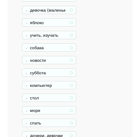
девочка (маленьк
+
ая, допубертатна
я)
яблоко
+
учить, изучать
+
собака
+
новости
+
суббота
+
компьютер
+
стол
+
море
+
спать
+
дочери, девочки
+