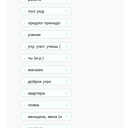
пол; род
+
предлог принадл
+
ежности
ученик
+
учу; учит; учишь (
+
муж.)
ты (м.р.)
+
магазин
+
доброе утро
+
квартира
+
ложка
+
женщина, жена (н
+
е "э..")