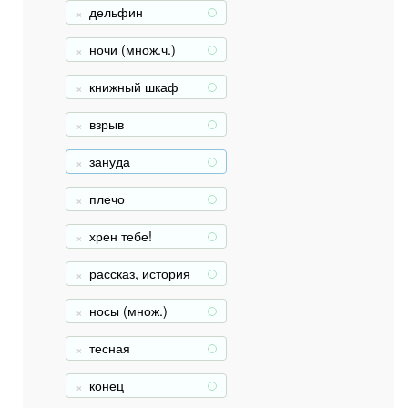
дельфин
+
ночи (множ.ч.)
+
книжный шкаф
+
взрыв
+
зануда
+
плечо
+
хрен тебе!
+
рассказ, история
+
носы (множ.)
+
тесная
+
конец
+