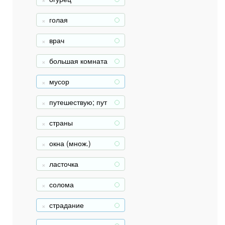
голая
+
врач
+
большая комната
+
, гостиная
мусор
+
путешествую; пут
+
ешествуешь; путе
шествует (муж.)
страны
+
окна (множ.)
+
ласточка
+
солома
+
страдание
+