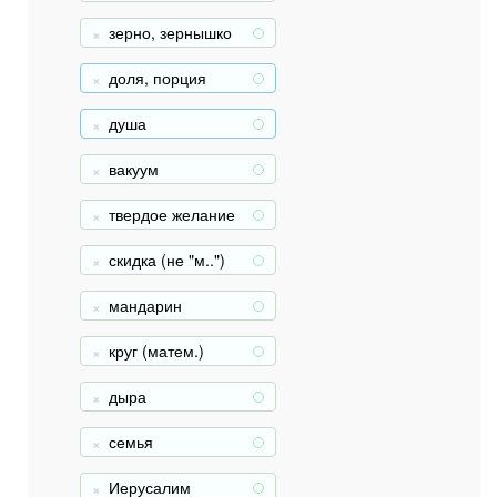
зерно, зернышко
+
доля, порция
+
душа
+
вакуум
+
твердое желание
+
(не "х..")
скидка (не "м..")
+
мандарин
+
круг (матем.)
+
дыра
+
семья
+
Иерусалим
+