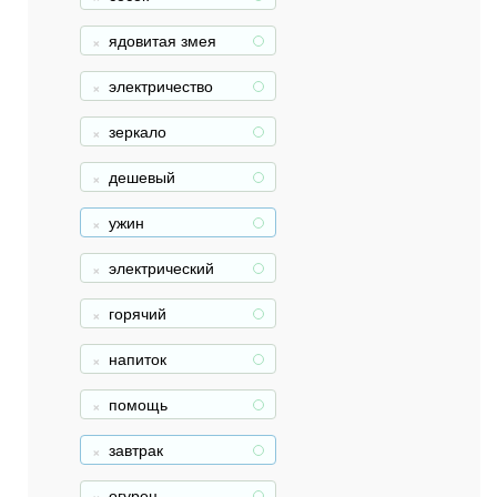
ядовитая змея
+
электричество
+
зеркало
+
дешевый
+
ужин
+
электрический
+
горячий
+
напиток
+
помощь
+
завтрак
+
огурец
+