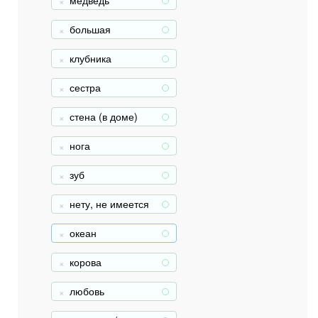
медведь
+
большая
+
клубника
+
сестра
+
стена (в доме)
+
нога
+
зуб
+
нету, не имеется
+
океан
+
корова
+
любовь
+