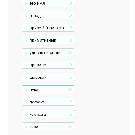
его имя
+
город
+
привет! (при встр
+
ече)
примитивный
+
удовлетворение
+
правило
+
широкий
+
руки
+
дефект
+
комната
+
киви
+