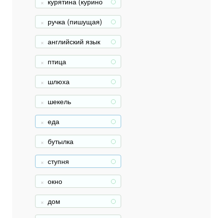
курятина (курино
+
е мясо)
ручка (пишущая)
+
английский язык
+
птица
+
шлюха
+
шекель
+
еда
+
бутылка
+
ступня
+
окно
+
дом
+