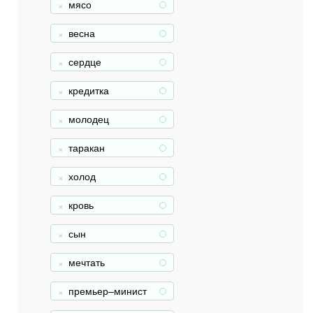
мясо
+
весна
+
сердце
+
кредитка
+
молодец
+
таракан
+
холод
+
кровь
+
сын
+
мечтать
+
премьер–минист
+
р