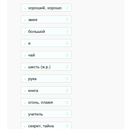
хороший, хорошо
+
, ладно
змея
+
большой
+
я
+
чай
+
шесть (ж.р.)
+
рука
+
книга
+
огонь, пламя
+
учитель
+
секрет, тайна
+