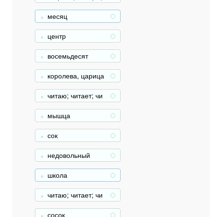
месяц
+
центр
+
восемьдесят
+
королева, царица
+
читаю; читает; чи
+
таешь (муж.)
мышца
+
сок
+
недовольный
+
школа
+
читаю; читает; чи
+
таешь (жен.)
сосок
+