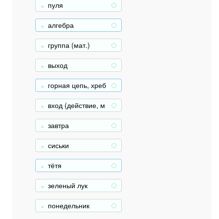
пуля
+
алгебра
+
группа (мат.)
+
выход
+
горная цепь, хреб
+
ет
вход (действие, м
+
есто)
завтра
+
сиськи
+
тётя
+
зеленый лук
+
понедельник
+