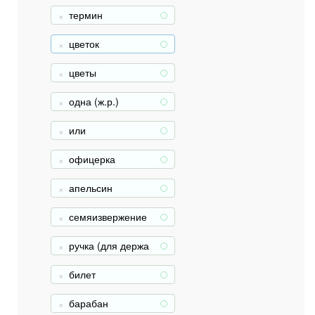
термин
+
цветок
+
цветы
+
одна (ж.р.)
+
или
+
офицерка
+
апельсин
+
семяизвержение
+
ручка (для держа
+
ния)
билет
+
барабан
+